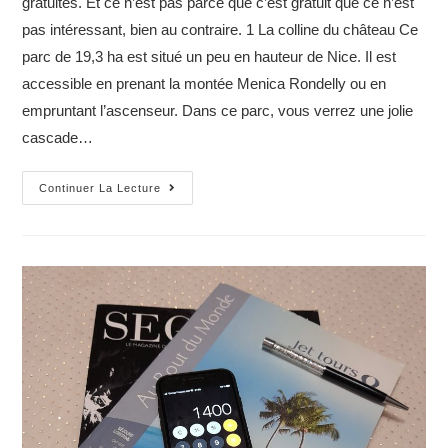
gratuites. Et ce n’est pas parce que c’est gratuit que ce n’est
pas intéressant, bien au contraire. 1 La colline du château Ce
parc de 19,3 ha est situé un peu en hauteur de Nice. Il est
accessible en prenant la montée Menica Rondelly ou en
empruntant l’ascenseur. Dans ce parc, vous verrez une jolie
cascade…
4
Continuer La Lecture
activités
gratuites
à
Nice
et
Monaco