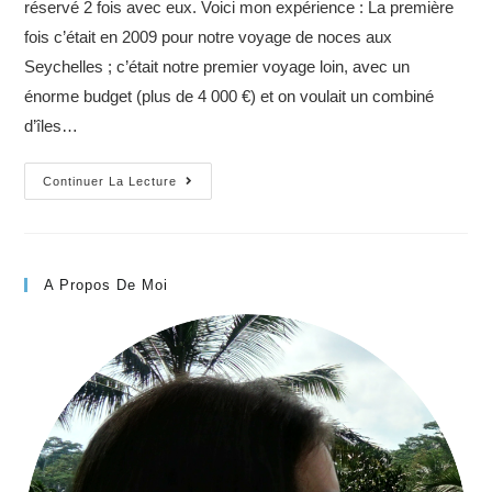
réservé 2 fois avec eux. Voici mon expérience : La première
fois c’était en 2009 pour notre voyage de noces aux
Seychelles ; c’était notre premier voyage loin, avec un
énorme budget (plus de 4 000 €) et on voulait un combiné
d’îles…
Mon
Continuer La Lecture
expérience
avec
les
agences
A Propos De Moi
de
voyage