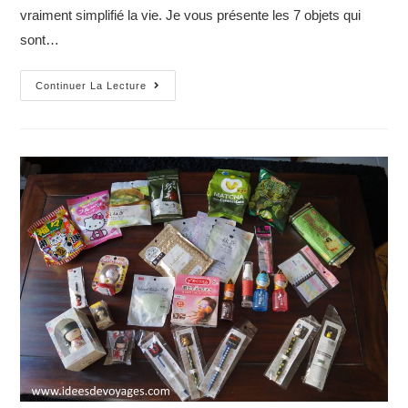
vraiment simplifié la vie. Je vous présente les 7 objets qui
sont…
7
Continuer La Lecture
objets
indispensables
lors
d’un
voyage
en
avion