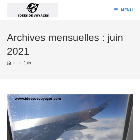
Skip
MENU
to
content
Archives mensuelles : juin
2021
>
>
Juin