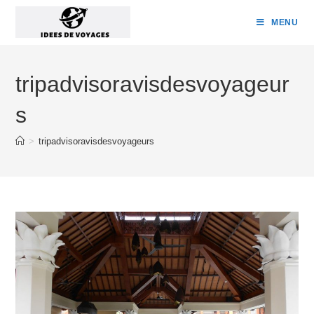
Skip
MENU
to
content
tripadvisoravisdesvoyageur
s
>
tripadvisoravisdesvoyageurs