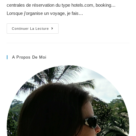
centrales de réservation du type hotels.com, booking…
Lorsque j’organise un voyage, je fais…
Mes
Continuer La Lecture
conseils
pour
utiliser
efficacement
A Propos De Moi
Tripadvisor