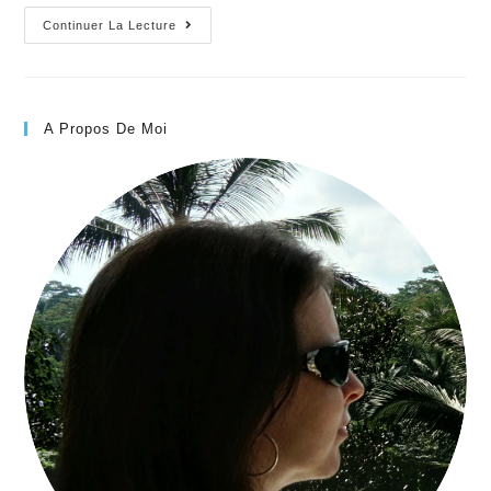
4
Continuer La Lecture
astuces
pour
faire
de
A Propos De Moi
belles
photos
facilement