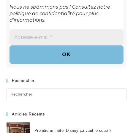
Nous ne spammons pas ! Consultez notre
politique de confidentialité
pour plus
d’informations.
Adresse
e-
mail
*
Rechercher
Search
for:
Articles Récents
Prendre un hôtel Disney ça vaut le coup ?