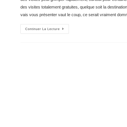
des visites totalement gratuites, quelque soit la destinatio
vais vous présenter vaut le coup, ce serait vraiment dom
5
Continuer La Lecture
activités
gratuites
à
Londres