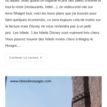
ou adulte. Mais quand on regarde le prix des billets d’entrée et
tout le reste (restaurants, hôtel…), on redescend vite sur
terre !Malgré tout, voici les bons plans que j’ai trouvés pour
faire quelques économies, ce sera toujours cela de moins sur
la facture mais Disney ne vous reviendra pas à un petit
prix Les hôtels 1 les hôtels Disney sont vraiment très chers.
Vous pouvez trouver des hôtels moins chers à Magny le
Hongre,…
9
Continuer La Lecture
bons
plans
pour
un
séjour
à
Disneyland
moins