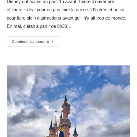
Disney ont accès au parc 1h avant l’heure d’ouverture
officielle : idéal pour ne pas faire la queue à l’entrée et aussi
pour faire plein d’attractions avant qu’il n’y ait trop de monde.
En mai, c’était à partir de 8h30…
10
Continuer La Lecture
choses
à
savoir
avant
de
réserver
un
séjour
à
Disney