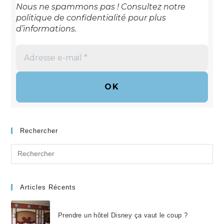
Nous ne spammons pas ! Consultez notre
politique de confidentialité
pour plus
d’informations.
Adresse
e-
mail
*
Rechercher
Search
for:
Articles Récents
Prendre un hôtel Disney ça vaut le coup ?